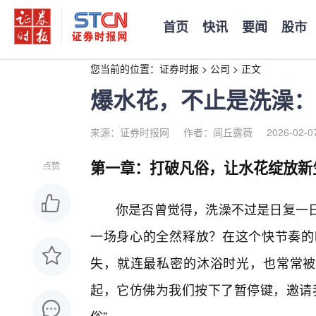
首页
快讯
要闻
股市
您当前的位置：
证券时报
>
公司
>
正文
爆水花，不止是洗澡：
来源：证券时报网
作者：闾丘露薇
2026-02-0
第一章：打破凡俗，让水花绽放新
点赞
你是否曾觉得，洗澡不过是日复一日
一场身心的全然释放？在这个快节奏的
失，就连最私密的沐浴时光，也常常被
起，它仿佛为我们按下了暂停键，邀请