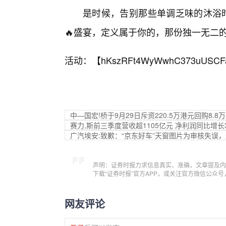
是时候，告别那些单调乏味的沐浴时
🔥盛宴，定义属于你的，那份独一无二的
活动：【
hKszRFt4WyWwhC373uUSCF
中—国宏!桥于9月29日斥资220.5万港元回购8.8
赛力,斯前三季度营收超1105亿元 净利润同比增长31
广汽埃安:致歉：“京东好车”天窗图片为审核失误
声明：证券时报力求信息真实、准确，文章提及内
下载“证券时报”官方APP，或关注官方微信公众
网友评论