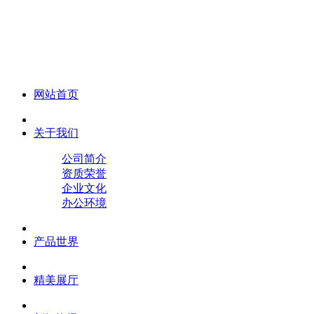
化妆笔 眉笔 唇线笔 眼线笔 口红笔 眼影笔 遮瑕笔
网站首页
关于我们
公司简介
资质荣誉
企业文化
办公环境
产品世界
精美展厅