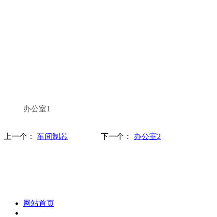
办公室1
上一个：
车间制芯
下一个：
办公室2
化妆笔 眉笔 唇线笔 眼线笔 口红笔 眼影笔 遮瑕笔
网站首页