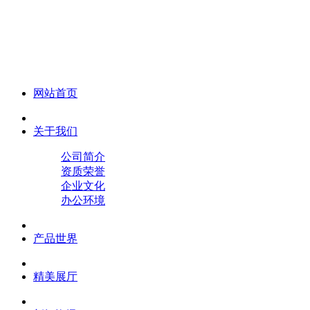
化妆笔 眉笔 唇线笔 眼线笔 口红笔 眼影笔 遮瑕笔
网站首页
关于我们
公司简介
资质荣誉
企业文化
办公环境
产品世界
精美展厅