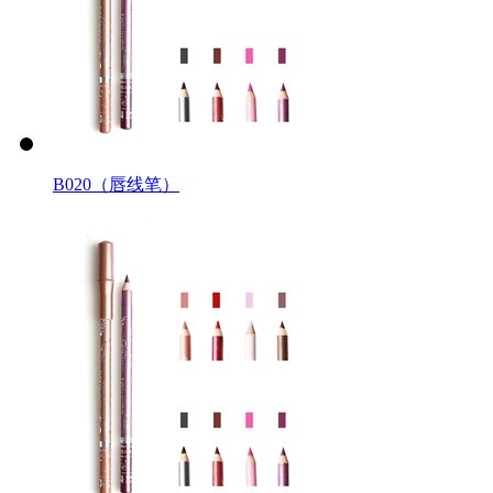
B020（唇线笔）