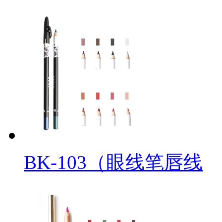
BK-103（眼线笔唇线