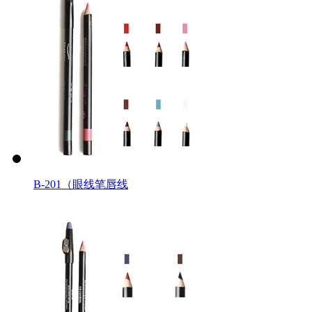
B-201（眼线笔唇线