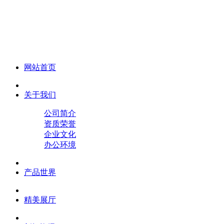
化妆笔 眉笔 唇线笔 眼线笔 口红笔 眼影笔 遮瑕笔
网站首页
关于我们
公司简介
资质荣誉
企业文化
办公环境
产品世界
精美展厅