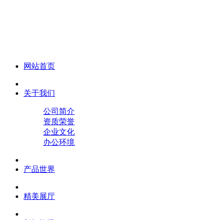
化妆笔 眉笔 唇线笔 眼线笔 口红笔 眼影笔 遮瑕笔
网站首页
关于我们
公司简介
资质荣誉
企业文化
办公环境
产品世界
精美展厅