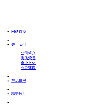
化妆笔 眉笔 唇线笔 眼线笔 口红笔 眼影笔 遮瑕笔
网站首页
关于我们
公司简介
资质荣誉
企业文化
办公环境
产品世界
精美展厅