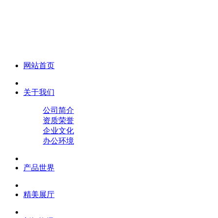
化妆笔 眉笔 唇线笔 眼线笔 口红笔 眼影笔 遮瑕笔
网站首页
关于我们
公司简介
资质荣誉
企业文化
办公环境
产品世界
精美展厅